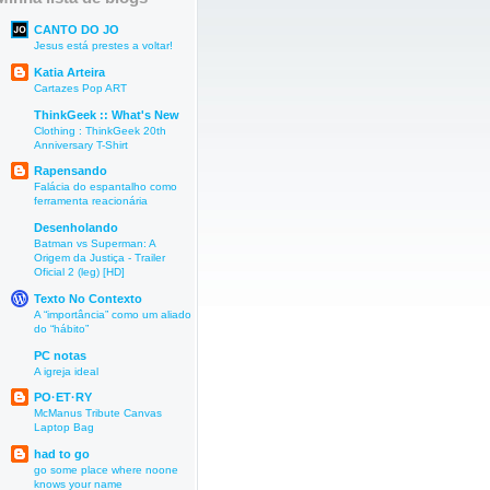
CANTO DO JO
Jesus está prestes a voltar!
Katia Arteira
Cartazes Pop ART
ThinkGeek :: What's New
Clothing : ThinkGeek 20th
Anniversary T-Shirt
Rapensando
Falácia do espantalho como
ferramenta reacionária
Desenholando
Batman vs Superman: A
Origem da Justiça - Trailer
Oficial 2 (leg) [HD]
Texto No Contexto
A “importância” como um aliado
do “hábito”
PC notas
A igreja ideal
PO·ET·RY
McManus Tribute Canvas
Laptop Bag
had to go
go some place where noone
knows your name