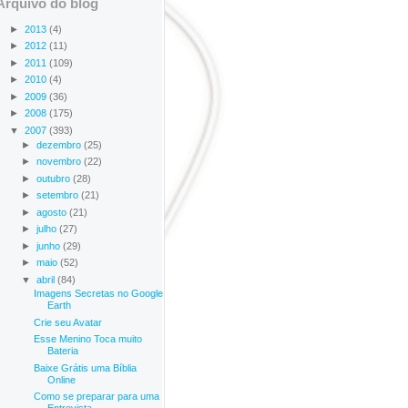
Arquivo do blog
►
2013
(4)
►
2012
(11)
►
2011
(109)
►
2010
(4)
►
2009
(36)
►
2008
(175)
▼
2007
(393)
►
dezembro
(25)
►
novembro
(22)
►
outubro
(28)
►
setembro
(21)
►
agosto
(21)
►
julho
(27)
►
junho
(29)
►
maio
(52)
▼
abril
(84)
Imagens Secretas no Google
Earth
Crie seu Avatar
Esse Menino Toca muito
Bateria
Baixe Grátis uma Bíblia
Online
Como se preparar para uma