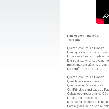
King of glory
(tradução)
Third Day
Quem é este Rei da Glória?
Esse, que me procura com seu
E me assombra com cada audi
Das suas palavras suavemente 
Em minha consciência, a lembr
Do perdão que eu preciso
Quem é este Rei de Glória?
Que oferece isto a mim?
Quem é este Rei de Anjos?
Oh ! Príncipe santificado de Pa
Coisas esclarecedoras do Céu
E todos seus mistérios
Meu espírito sempre está dese
Para a graça Dele que é altíss