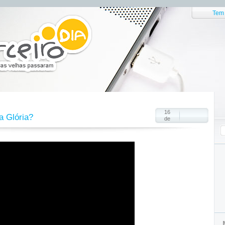
Tem 
16
a Glória?
de