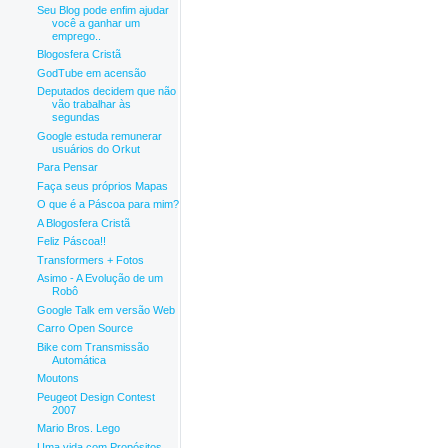
Seu Blog pode enfim ajudar
você a ganhar um
emprego..
Blogosfera Cristã
GodTube em acensão
Deputados decidem que não
vão trabalhar às
segundas
Google estuda remunerar
usuários do Orkut
Para Pensar
Faça seus próprios Mapas
O que é a Páscoa para mim?
A Blogosfera Cristã
Feliz Páscoa!!
Transformers + Fotos
Asimo - A Evolução de um
Robô
Google Talk em versão Web
Carro Open Source
Bike com Transmissão
Automática
Moutons
Peugeot Design Contest
2007
Mario Bros. Lego
Uma vida com Propósitos