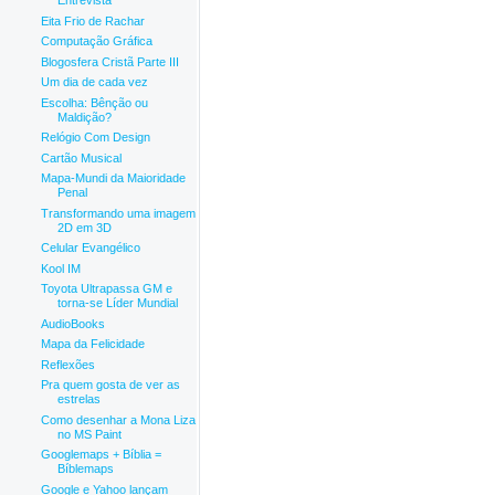
Entrevista
Eita Frio de Rachar
Computação Gráfica
Blogosfera Cristã Parte III
Um dia de cada vez
Escolha: Bênção ou
Maldição?
Relógio Com Design
Cartão Musical
Mapa-Mundi da Maioridade
Penal
Transformando uma imagem
2D em 3D
Celular Evangélico
Kool IM
Toyota Ultrapassa GM e
torna-se Líder Mundial
AudioBooks
Mapa da Felicidade
Reflexões
Pra quem gosta de ver as
estrelas
Como desenhar a Mona Liza
no MS Paint
Googlemaps + Bíblia =
Bíblemaps
Google e Yahoo lançam