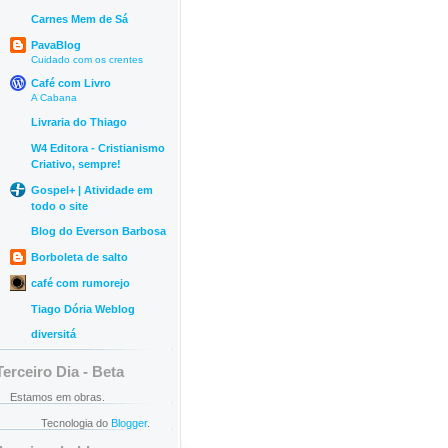
Carnes Mem de Sá
PavaBlog
Cuidado com os crentes
Café com Livro
A Cabana
Livraria do Thiago
W4 Editora - Cristianismo
Criativo, sempre!
Gospel+ | Atividade em
todo o site
Blog do Everson Barbosa
Borboleta de salto
café com rumorejo
Tiago Dória Weblog
diversitá
Terceiro Dia - Beta
Estamos em obras.
Tecnologia do
Blogger
.