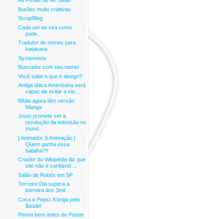
As Férias de Mr. Bean
Ilusões muito criativas
ScrapBlog
Cada um se vira como
pode...
Tradutor de nomes para
katakana
Systemetrix
Buscador com seu nome!
Você sabe o que é design?
Antiga tática Americana será
capaz de evitar a vio...
Bíblia agora têm versão
Manga
Joost promete ser a
revolução da televisão no
mund...
[ Animador X Animação ]
Quem ganha essa
batalha?!!
Criador do Wikipédia diz que
site não é confiável ...
Salão de Robôs em SP
Terceiro Dia supera a
barreira dos 3mil
Coca e Pepsi: A briga pela
$aúde!
Pense bem antes de Postar