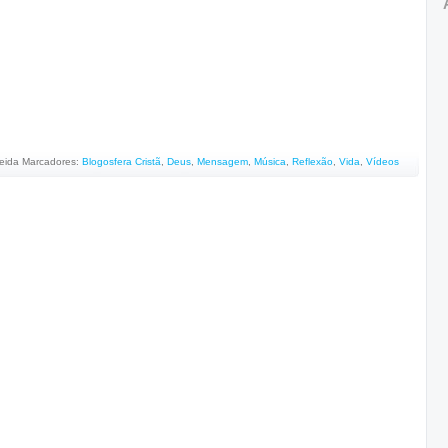
eida
Marcadores:
Blogosfera Cristã
,
Deus
,
Mensagem
,
Música
,
Reflexão
,
Vida
,
Vídeos