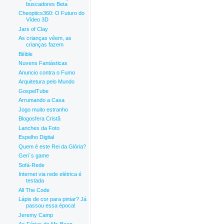
buscadores Beta
Cheoptics360: O Futuro do
Vídeo 3D
Jars of Clay
As crianças vêem, as
crianças fazem
Biíible
Nuvens Fantásticas
Anuncio contra o Fumo
Arquitetura pelo Mundo
GospelTube
Arrumando a Casa
Jogo muito estranho
Blogosfera Cristã
Lanches da Foto
Espelho Digital
Quem é este Rei da Glória?
Geri`s game
Sofá-Rede
Internet via rede elétrica é
testada
All The Code
Lápis de cor para pintar? Já
passou essa época!
Jeremy Camp