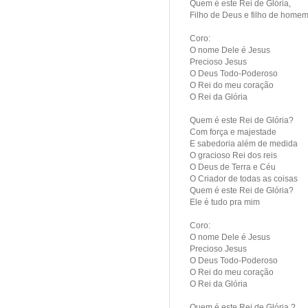
Quem é este Rei de Glória,
Filho de Deus e filho de home
Coro:
O nome Dele é Jesus
Precioso Jesus
O Deus Todo-Poderoso
O Rei do meu coração
O Rei da Glória
Quem é este Rei de Glória?
Com força e majestade
E sabedoria além de medida
O gracioso Rei dos reis
O Deus de Terra e Céu
O Criador de todas as coisas
Quem é este Rei de Glória?
Ele é tudo pra mim
Coro:
O nome Dele é Jesus
Precioso Jesus
O Deus Todo-Poderoso
O Rei do meu coração
O Rei da Glória
Quem é este Rei de Glória ?