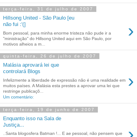
terça-feira, 31 de julho de 2007
Hillsong United - São Paulo [eu
›
não fui :'(]
Bom pessoal, para minha enorme tristeza não pude ir a
"ministração" do Hillsong United aqui em São Paulo, por
motivos alheios a m...
quinta-feira, 26 de julho de 2007
Malásia aprovará lei que
controlará Blogs
›
Infelizmente a liberdade de expressão não é uma realidade em
muitos países. A Malásia esta prestes a aprovar uma lei que
restringe publicaçõ...
Um comentário:
terça-feira, 19 de junho de 2007
Enquanto isso na Sala de
Justiça...
›
..Santa blogosfera Batman !... E ae pessoal, não pensem que