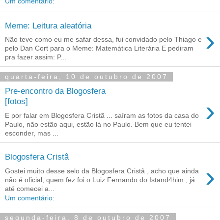
Um comentário:
Meme: Leitura aleatória
›
Não teve como eu me safar dessa, fui convidado pelo Thiago e
pelo Dan Cort para o Meme: Matemática Literária E pediram
pra fazer assim: P...
quarta-feira, 10 de outubro de 2007
Pre-encontro da Blogosfera
›
[fotos]
E por falar em Blogosfera Cristã ... saíram as fotos da casa do
Paulo, não estão aqui, estão lá no Paulo. Bem que eu tentei
esconder, mas ...
Blogosfera Cristâ
›
Gostei muito desse selo da Blogosfera Cristâ , acho que ainda
não é oficial, quem fez foi o Luiz Fernando do Istand4him , já
até comecei a...
Um comentário:
segunda-feira, 8 de outubro de 2007