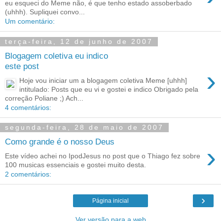
eu esqueci do Meme não, é que tenho estado assoberbado
(uhhh). Supliquei convo...
Um comentário:
terça-feira, 12 de junho de 2007
Blogagem coletiva eu indico
este post
›
Hoje vou iniciar um a blogagem coletiva Meme [uhhh]
intitulado: Posts que eu vi e gostei e indico Obrigado pela
correção Poliane ;) Ach...
4 comentários:
segunda-feira, 28 de maio de 2007
Como grande é o nosso Deus
›
Este vídeo achei no IpodJesus no post que o Thiago fez sobre
100 musicas essenciais e gostei muito desta.
2 comentários:
›
Página inicial
Ver versão para a web