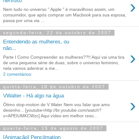
›
nervoso
Nem tudo no universo " Apple " é maravilhoso assim, um
consumidor, que após comprar um Macbook para sua esposa,
passa por uma via ...
segunda-feira, 22 de outubro de 2007
Entendendo as mulheres, ou
não...
›
Parte I Como Compreender as mulheres??!! Aqui vai uma tira
de uma pequena série de duas, sobre o universo feminino,
nela vamos adentrar a me...
2 comentários:
quinta-feira, 18 de outubro de 2007
VWalter - Há algo na água
›
Ótimo stop-motion de V Water Nem vou falar que amo
desenho... [youtube=http://br.youtube.com/watch?
v=APEIUMKCWzc] Aqui vídeo em melhor reso...
quarta-feira, 15 de agosto de 2007
[Animação] Pencilmation