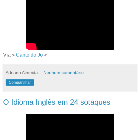
Via <
Canto do Jo
>
Adriano Almeida
Nenhum comentário:
Compartilhar
O Idioma Inglês em 24 sotaques