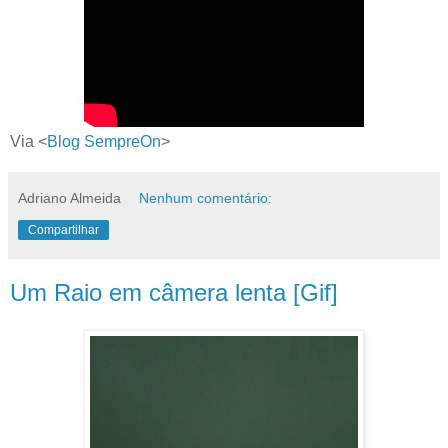
Via <
Blog SempreOn
>
Adriano Almeida
Nenhum comentário:
Compartilhar
Um Raio em câmera lenta [Gif]