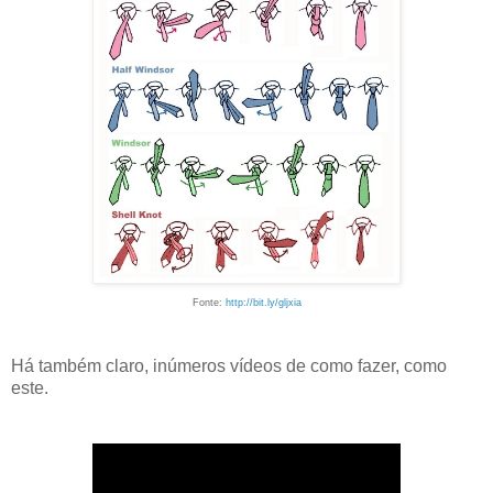
Fonte:
http://bit.ly/gljxia
Há também claro, inúmeros vídeos de como fazer, como
este.