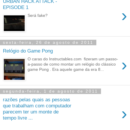
URBAN HACK ATTACK -
EPISODE 1
›
Será fake?
sexta-feira, 26 de agosto de 2011
Relógio do Game Pong
›
O caras do Instructables.com fizeram um passo-
a-passo de como montar um relógio do clássico
game Pong . Era aquele game da era 8...
segunda-feira, 1 de agosto de 2011
razões pelas quais as pessoas
que trabalham com computador
›
parecem ter um monte de
tempo livre ...