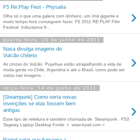
F5 Re:Play Fest - Physalia
›
Olha só o que uma galera com dinheiro, um ímã gigante e
muito tempo livre conseguem fazer. F5 2011 RE:PLAY Film
Festival. Inductance fr...
quarta-feira, 15 de junho de 2011
Nasa divulga imagens do
›
Vulcão chileno
As cinzas do Vulcão Puyehue estão atrapalhando a vida de
muita gente no Chile, Argentina e até o Brasil, como pode ser
vistos nas imagens ...
terça-feira, 14 de junho de 2011
[Steampunk] Como seria novas
›
invenções se elas fossem bem
antigas
Esse tipo de releitura é também chamada de Steampunk . PS3
Segway Laptop Desktop Fonte: < www.toxel.com >
Painel solar que funciona a