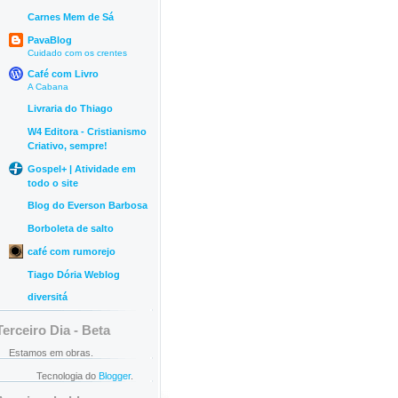
Carnes Mem de Sá
PavaBlog
Cuidado com os crentes
Café com Livro
A Cabana
Livraria do Thiago
W4 Editora - Cristianismo
Criativo, sempre!
Gospel+ | Atividade em
todo o site
Blog do Everson Barbosa
Borboleta de salto
café com rumorejo
Tiago Dória Weblog
diversitá
Terceiro Dia - Beta
Estamos em obras.
Tecnologia do
Blogger
.