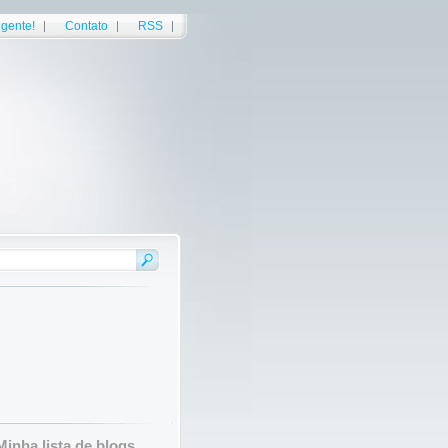
gente!
Contato
RSS
Minha lista de blogs