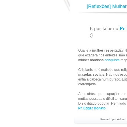
[Reflexões] Mulher 
E por falar no
Pr
;)
Qual é a
mulher respeitada
? N
que exagera nos enfeites; não é
mulher
bondosa
conquista
resp
Cristianismo é mais do que rel
mazelas sociais
. Não nos esc
enfia a cabeça num buraco. Es
corrompida.
Anos atrás a preocupação era 
muitas pessoas é difícil ter, su
Diz o ditado popular: Nem tudo
Pr. Edgar Donato
Postado por
Adriano