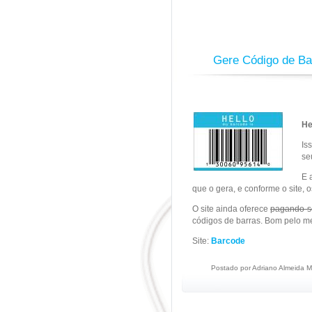
Gere Código de Ba
He
Is
se
E 
que o gera, e conforme o site, 
O site ainda oferece
pagando-se
códigos de barras. Bom pelo me
Site:
Barcode
Postado por
Adriano Almeida
M