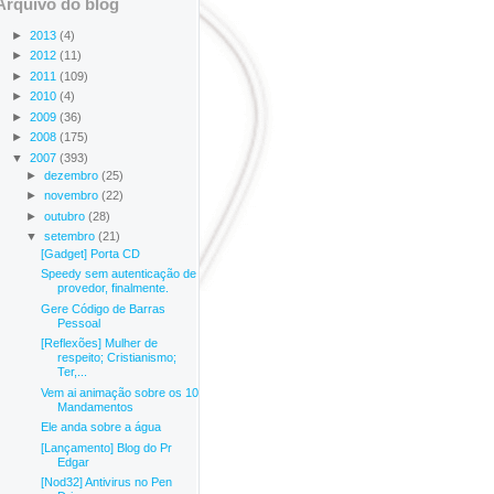
Arquivo do blog
►
2013
(4)
►
2012
(11)
►
2011
(109)
►
2010
(4)
►
2009
(36)
►
2008
(175)
▼
2007
(393)
►
dezembro
(25)
►
novembro
(22)
►
outubro
(28)
▼
setembro
(21)
[Gadget] Porta CD
Speedy sem autenticação de
provedor, finalmente.
Gere Código de Barras
Pessoal
[Reflexões] Mulher de
respeito; Cristianismo;
Ter,...
Vem ai animação sobre os 10
Mandamentos
Ele anda sobre a água
[Lançamento] Blog do Pr
Edgar
[Nod32] Antivirus no Pen