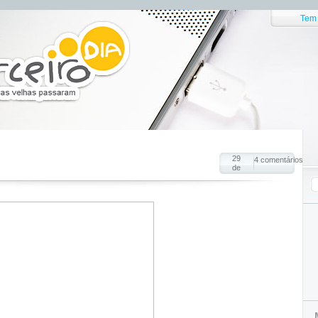
Tem 
29
4 comentários
de