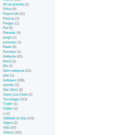
Nó de gravata
(1)
Orkut
(4)
Papercraft
(11)
Páscoa
(1)
Perigeu
(1)
Pet
(5)
Planetas
(3)
plugin
(1)
provedor
(1)
Rádio
(5)
Receitas
(1)
Reflexão
(81)
Retrô
(1)
Rio
(1)
Sem-categoria
(21)
skin
(1)
Software
(106)
speedy
(1)
Star Wars
(2)
Super Lua Cheia
(1)
Tecnologia
(213)
Trailer
(1)
Twitter
(2)
u
(1)
Útilidade do Dia
(141)
Viajem
(2)
Vida
(97)
Vídeos
(151)