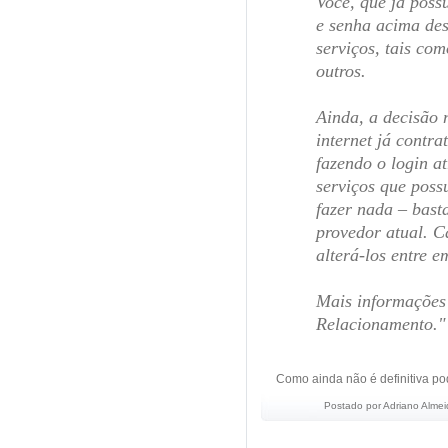
Você, que já poss
e senha acima desc
serviços, tais com
outros.
Ainda, a decisão 
internet já contr
fazendo o login a
serviços que poss
fazer nada – bast
provedor atual. C
alterá-los entre 
Mais informações
Relacionamento."
Como ainda não é definitiva po
Postado por
Adriano Almei