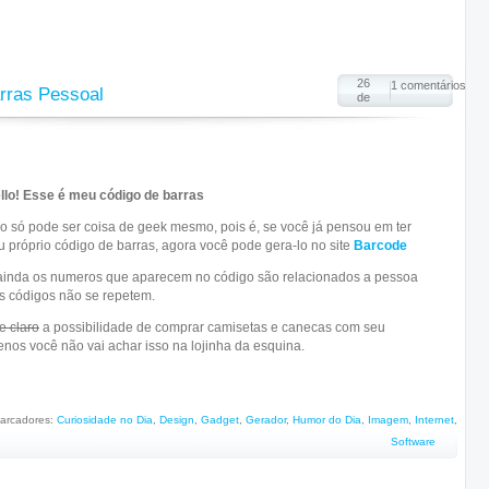
26
1 comentários
rras Pessoal
de
llo! Esse é meu código de barras
so só pode ser coisa de geek mesmo, pois é, se você já pensou em ter
u próprio código de barras, agora você pode gera-lo no site
Barcode
ainda os numeros que aparecem no código são relacionados a pessoa
os códigos não se repetem.
 claro
a possibilidade de comprar camisetas e canecas com seu
nos você não vai achar isso na lojinha da esquina.
arcadores:
Curiosidade no Dia
,
Design
,
Gadget
,
Gerador
,
Humor do Dia
,
Imagem
,
Internet
,
Software