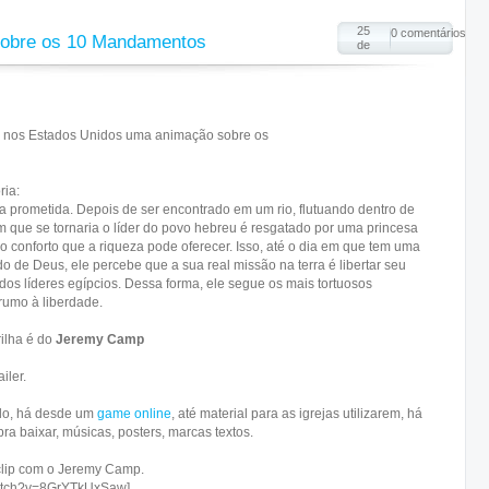
25
0 comentários
sobre os 10 Mandamentos
de
o nos Estados Unidos uma animação sobre os
ria:
ra prometida. Depois de ser encontrado em um rio, flutuando dentro de
que se tornaria o líder do povo hebreu é resgatado por uma princesa
 o conforto que a riqueza pode oferecer. Isso, até o dia em que tem uma
o de Deus, ele percebe que a sua real missão na terra é libertar seu
dos líderes egípcios. Dessa forma, ele segue os mais tortuosos
rumo à liberdade.
rilha é do
Jeremy Camp
iler.
do, há desde um
game online
, até material para as igrejas utilizarem, há
pra baixar, músicas, posters, marcas textos.
clip com o Jeremy Camp.
watch?v=8GrYTkUxSaw]