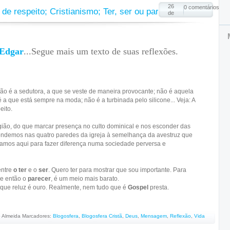
26
0 comentários
de respeito; Cristianismo; Ter, ser ou parecer...
de
 Edgar
...Segue mais um texto de suas reflexões.
ão é a sedutora, a que se veste de maneira provocante; não é aquela
 a que está sempre na moda; não é a turbinada pelo silicone... Veja: A
eito.
igião, do que marcar presença no culto dominical e nos esconder das
ondemos nas quatro paredes da igreja à semelhança da avestruz que
tamos aqui para fazer diferença numa sociedade perversa e
entre
o ter
e o
ser
. Quero ter para mostrar que sou importante. Para
rge então o
parecer
, é um meio mais barato.
 que reluz é ouro. Realmente, nem tudo que é
Gospel
presta.
 Almeida
Marcadores:
Blogosfera
,
Blogosfera Cristã
,
Deus
,
Mensagem
,
Reflexão
,
Vida