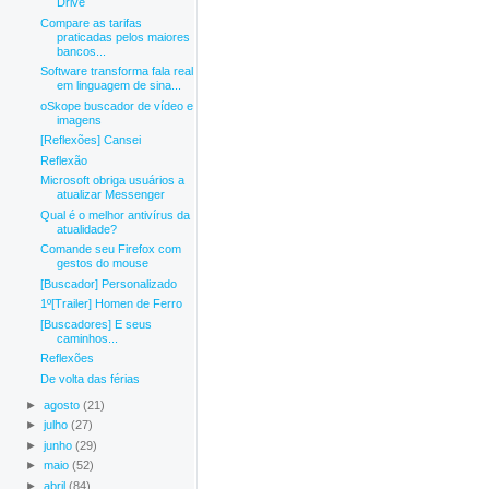
Drive
Compare as tarifas
praticadas pelos maiores
bancos...
Software transforma fala real
em linguagem de sina...
oSkope buscador de vídeo e
imagens
[Reflexões] Cansei
Reflexão
Microsoft obriga usuários a
atualizar Messenger
Qual é o melhor antivírus da
atualidade?
Comande seu Firefox com
gestos do mouse
[Buscador] Personalizado
1º[Trailer] Homen de Ferro
[Buscadores] E seus
caminhos...
Reflexões
De volta das férias
►
agosto
(21)
►
julho
(27)
►
junho
(29)
►
maio
(52)
►
abril
(84)