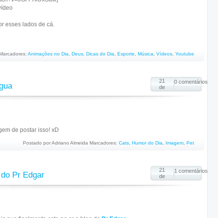
vídeo
 esses lados de cá.
Marcadores:
Animações no Dia
,
Deus
,
Dicas do Dia
,
Esporte
,
Música
,
Vídeos
,
Youtube
21
0 comentários
água
de
gem de postar isso! xD
Postado por
Adriano Almeida
Marcadores:
Cats
,
Humor do Dia
,
Imagem
,
Pet
21
1 comentários
 do Pr Edgar
de