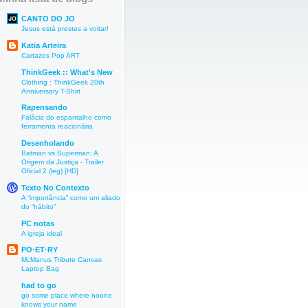
CANTO DO JO
Jesus está prestes a voltar!
Katia Arteira
Cartazes Pop ART
ThinkGeek :: What's New
Clothing : ThinkGeek 20th
Anniversary T-Shirt
Rapensando
Falácia do espantalho como
ferramenta reacionária
Desenholando
Batman vs Superman: A
Origem da Justiça - Trailer
Oficial 2 (leg) [HD]
Texto No Contexto
A “importância” como um aliado
do “hábito”
PC notas
A igreja ideal
PO·ET·RY
McManus Tribute Canvas
Laptop Bag
had to go
go some place where noone
knows your name