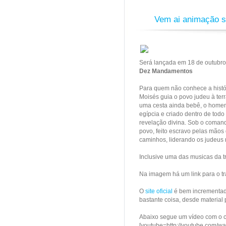
Vem ai animação 
Será lançada em 18 de outubr
Dez Mandamentos
Para quem não conhece a histó
Moisés guia o povo judeu à ter
uma cesta ainda bebê, o homem 
egípcia e criado dentro de todo
revelação divina. Sob o comand
povo, feito escravo pelas mãos 
caminhos, liderando os judeus 
Inclusive uma das musicas da t
Na imagem há um link para o tra
O
site oficial
é bem incrementa
bastante coisa, desde material 
Abaixo segue um vídeo com o 
[youtube=http://youtube.com/