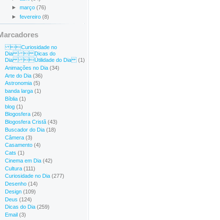
►
março
(76)
►
fevereiro
(8)
Marcadores
Curiosidade no
Dia  Dicas do
Dia Útilidade do Dia
(1)
Animações no Dia
(34)
Arte do Dia
(36)
Astronomia
(5)
banda larga
(1)
Bíblia
(1)
blog
(1)
Blogosfera
(26)
Blogosfera Cristã
(43)
Buscador do Dia
(18)
Câmera
(3)
Casamento
(4)
Cats
(1)
Cinema em Dia
(42)
Cultura
(111)
Curiosidade no Dia
(277)
Desenho
(14)
Design
(109)
Deus
(124)
Dicas do Dia
(259)
Email
(3)