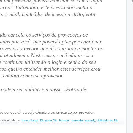
ui um provedor, poderá conectar-se com o login
ritos. Entretanto, este acesso não inclui os
o: e-mail, conteúdos de acesso restrito, entre
não cancela os serviços de provedores de
atados por você, que poderá optar por continuar
través do provedor que já contratou e manter os
ui atualmente. Neste caso, você não precisa
a continuar utilizando o login e senha do seu
aso queira entender melhor estes serviços e/ou
em contato com o seu provedor.
 podem ser obtidas em nossa Central de
de ser que ainda seja exigida a autenticação por provedor.
da
Marcadores:
banda larga
,
Dicas do Dia
,
Internet
,
provedor
,
speedy
,
Útilidade do Dia