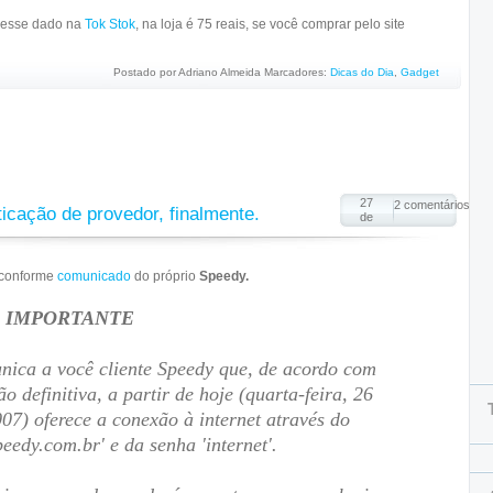
i esse dado na
Tok Stok
, na loja é 75 reais, se você comprar pelo site
Postado por
Adriano Almeida
Marcadores:
Dicas do Dia
,
Gadget
27
2 comentários
cação de provedor, finalmente.
de
 conforme
comunicado
do próprio
Speedy.
 IMPORTANTE
nica a você cliente Speedy que, de acordo com
ão definitiva, a partir de hoje (quarta-feira, 26
07) oferece a conexão à internet através do
eedy.com.br' e da senha 'internet'.