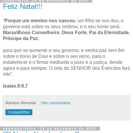
terça-feira, 25 de dezembro de 2007
Feliz Natal!!!
“
Porque um menino nos nasceu
, um filho se nos deu; o
governo está sobre os seus ombros; e o seu nome será:
Maravilhoso Conselheiro
,
Deus Forte
,
Pai da Eternidade
,
Príncipe da Paz
;
para que se aumente o seu governo, e venha paz sem fim
sobre o trono de Davi e sobre o seu reino, para o
estabelecer e o firmar mediante o juízo e a justiça, desde
agora e para sempre. O zelo do SENHOR dos Exércitos fará
isto”.
Isaías.9:6,7
Adriano Almeida
Um comentário:
Compartilhar
segunda-feira, 24 de dezembro de 2007