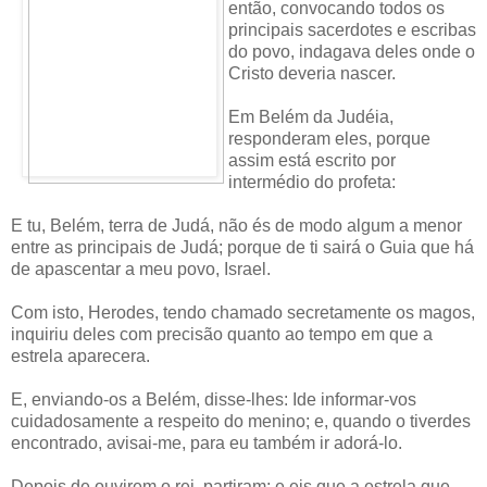
então, convocando todos os
principais sacerdotes e escribas
do povo, indagava deles onde o
Cristo deveria nascer.
Em Belém da Judéia,
responderam eles, porque
assim está escrito por
intermédio do profeta:
E tu, Belém, terra de Judá, não és de modo algum a menor
entre as principais de Judá; porque de ti sairá o Guia que há
de apascentar a meu povo, Israel.
Com isto, Herodes, tendo chamado secretamente os magos,
inquiriu deles com precisão quanto ao tempo em que a
estrela aparecera.
E, enviando-os a Belém, disse-lhes: Ide informar-vos
cuidadosamente a respeito do menino; e, quando o tiverdes
encontrado, avisai-me, para eu também ir adorá-lo.
Depois de ouvirem o rei, partiram; e eis que a estrela que