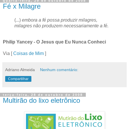
quarta-feira, 29 de outubro de 2008
Fé x Milagre
(...)
embora a fé possa produzir milagres,
milagres não produzem necessariamente a fé.
Philip Yancey - O Jesus que Eu Nunca Conheci
Via [
Coisas de Mim
]
Adriano Almeida
Nenhum comentário:
Compartilhar
terça-feira, 28 de outubro de 2008
Multirão do lixo eletrônico