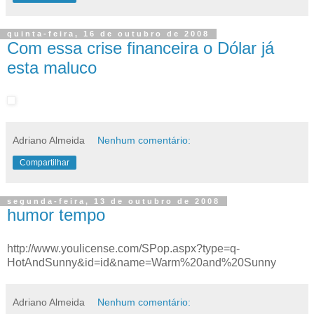
quinta-feira, 16 de outubro de 2008
Com essa crise financeira o Dólar já
esta maluco
Adriano Almeida
Nenhum comentário:
Compartilhar
segunda-feira, 13 de outubro de 2008
humor tempo
http://www.youlicense.com/SPop.aspx?type=q-
HotAndSunny&id=id&name=Warm%20and%20Sunny
Adriano Almeida
Nenhum comentário: