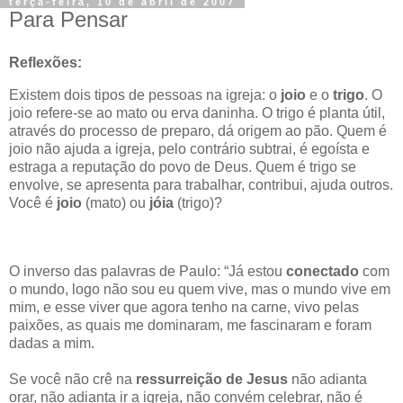
terça-feira, 10 de abril de 2007
Para Pensar
Reflexões:
Existem dois tipos de pessoas na igreja: o
joio
e o
trigo
. O
joio refere-se ao mato ou erva daninha. O trigo é planta útil,
através do processo de preparo, dá origem ao pão. Quem é
joio não ajuda a igreja, pelo contrário subtrai, é egoísta e
estraga a reputação do povo de Deus. Quem é trigo se
envolve, se apresenta para trabalhar, contribui, ajuda outros.
Você é
joio
(mato) ou
jóia
(trigo)?
O inverso das palavras de Paulo: “Já estou
conectado
com
o mundo, logo não sou eu quem vive, mas o mundo vive em
mim, e esse viver que agora tenho na carne, vivo pelas
paixões, as quais me dominaram, me fascinaram e foram
dadas a mim.
Se você não crê na
ressurreição de Jesus
não adianta
orar, não adianta ir a igreja, não convém celebrar, não é