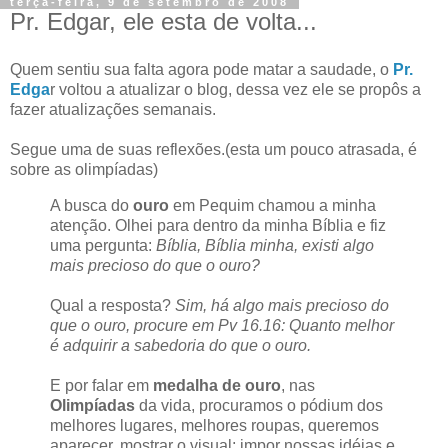
terça-feira, 9 de setembro de 2008
Pr. Edgar, ele esta de volta...
Quem sentiu sua falta agora pode matar a saudade, o
Pr.
Edga
r voltou a atualizar o blog, dessa vez ele se propôs a
fazer atualizações semanais.
Segue uma de suas reflexões.(esta um pouco atrasada, é
sobre as olimpíadas)
A busca do
ouro
em Pequim chamou a minha
atenção. Olhei para dentro da minha Bíblia e fiz
uma pergunta:
Bíblia, Bíblia minha, existi algo
mais precioso do que o ouro?
Qual a resposta?
Sim, há algo mais precioso do
que o ouro, procure em Pv 16.16: Quanto melhor
é adquirir a sabedoria do que o ouro.
E por falar em
medalha de ouro
, nas
Olimpíadas
da vida, procuramos o pódium dos
melhores lugares, melhores roupas, queremos
aparecer, mostrar o visual; impor nossas idéias e