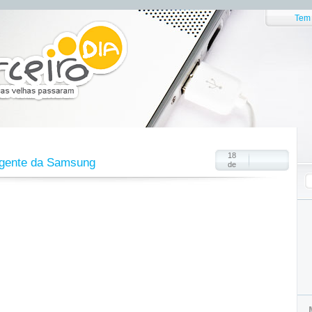
Tem 
18
ligente da Samsung
de