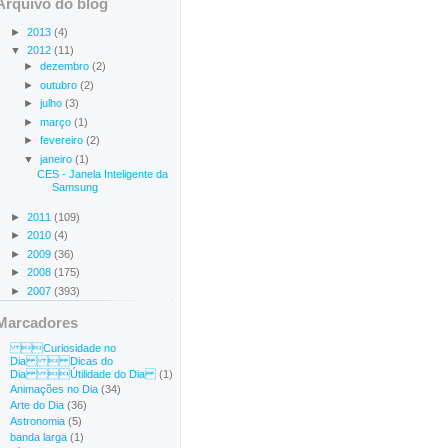
Arquivo do blog
►
2013
(4)
▼
2012
(11)
►
dezembro
(2)
►
outubro
(2)
►
julho
(3)
►
março
(1)
►
fevereiro
(2)
▼
janeiro
(1)
CES - Janela Inteligente da
Samsung
►
2011
(109)
►
2010
(4)
►
2009
(36)
►
2008
(175)
►
2007
(393)
Marcadores
Curiosidade no
Dia  Dicas do
Dia Útilidade do Dia
(1)
Animações no Dia
(34)
Arte do Dia
(36)
Astronomia
(5)
banda larga
(1)