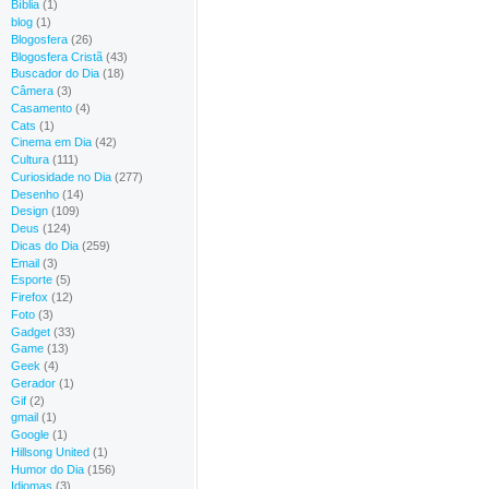
Bíblia
(1)
blog
(1)
Blogosfera
(26)
Blogosfera Cristã
(43)
Buscador do Dia
(18)
Câmera
(3)
Casamento
(4)
Cats
(1)
Cinema em Dia
(42)
Cultura
(111)
Curiosidade no Dia
(277)
Desenho
(14)
Design
(109)
Deus
(124)
Dicas do Dia
(259)
Email
(3)
Esporte
(5)
Firefox
(12)
Foto
(3)
Gadget
(33)
Game
(13)
Geek
(4)
Gerador
(1)
Gif
(2)
gmail
(1)
Google
(1)
Hillsong United
(1)
Humor do Dia
(156)
Idiomas
(3)