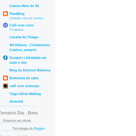
Carnes Mem de Sá
PavaBlog
Cuidado com os crentes
Café com Livro
A Cabana
Livraria do Thiago
W4 Editora - Cristianismo
Criativo, sempre!
Gospel+ | Atividade em
todo o site
Blog do Everson Barbosa
Borboleta de salto
café com rumorejo
Tiago Dória Weblog
diversitá
Terceiro Dia - Beta
Estamos em obras.
Tecnologia do
Blogger
.