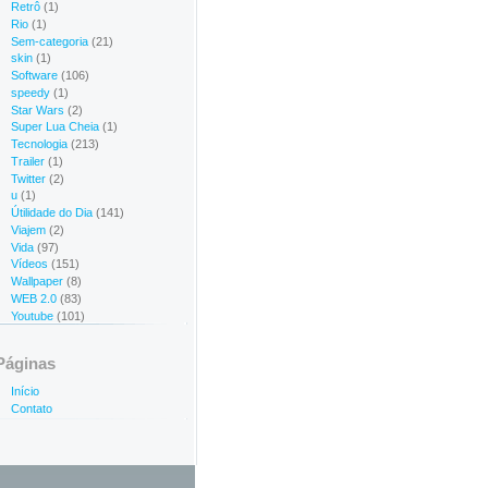
Retrô
(1)
Rio
(1)
Sem-categoria
(21)
skin
(1)
Software
(106)
speedy
(1)
Star Wars
(2)
Super Lua Cheia
(1)
Tecnologia
(213)
Trailer
(1)
Twitter
(2)
u
(1)
Útilidade do Dia
(141)
Viajem
(2)
Vida
(97)
Vídeos
(151)
Wallpaper
(8)
WEB 2.0
(83)
Youtube
(101)
Páginas
Início
Contato