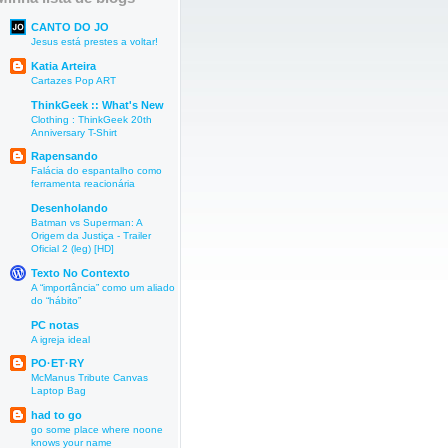
CANTO DO JO
Jesus está prestes a voltar!
Katia Arteira
Cartazes Pop ART
ThinkGeek :: What's New
Clothing : ThinkGeek 20th
Anniversary T-Shirt
Rapensando
Falácia do espantalho como
ferramenta reacionária
Desenholando
Batman vs Superman: A
Origem da Justiça - Trailer
Oficial 2 (leg) [HD]
Texto No Contexto
A “importância” como um aliado
do “hábito”
PC notas
A igreja ideal
PO·ET·RY
McManus Tribute Canvas
Laptop Bag
had to go
go some place where noone
knows your name