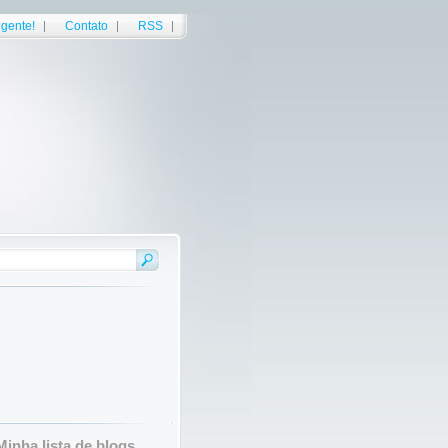
gente!
Contato
RSS
Minha lista de blogs