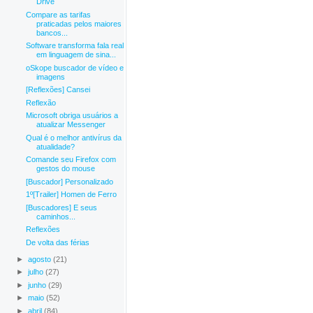
Drive
Compare as tarifas
praticadas pelos maiores
bancos...
Software transforma fala real
em linguagem de sina...
oSkope buscador de vídeo e
imagens
[Reflexões] Cansei
Reflexão
Microsoft obriga usuários a
atualizar Messenger
Qual é o melhor antivírus da
atualidade?
Comande seu Firefox com
gestos do mouse
[Buscador] Personalizado
1º[Trailer] Homen de Ferro
[Buscadores] E seus
caminhos...
Reflexões
De volta das férias
►
agosto
(21)
►
julho
(27)
►
junho
(29)
►
maio
(52)
►
abril
(84)