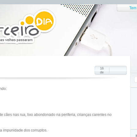
Tem 
16
de
ndo:
 de cães nas rua, lixo abondonado na periferia, crianças carentes no
 a impunidade dos corruptos.