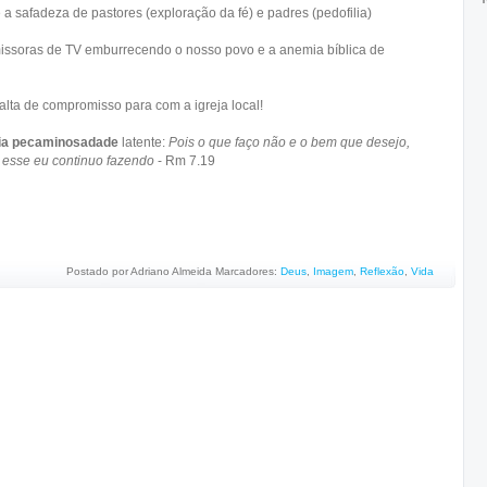
 a safadeza de pastores (exploração da fé) e padres (pedofilia)
missoras de TV emburrecendo o nosso povo e a anemia bíblica de
 falta de compromisso para com a igreja local!
ia pecaminosadade
latente:
Pois o que faço não e o bem que desejo,
 esse eu continuo fazendo
- Rm 7.19
Postado por
Adriano Almeida
Marcadores:
Deus
,
Imagem
,
Reflexão
,
Vida