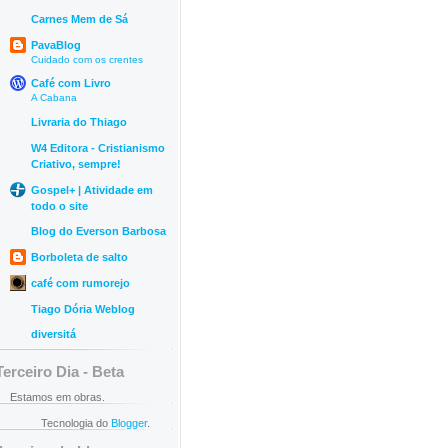
Carnes Mem de Sá
PavaBlog
Cuidado com os crentes
Café com Livro
A Cabana
Livraria do Thiago
W4 Editora - Cristianismo
Criativo, sempre!
Gospel+ | Atividade em
todo o site
Blog do Everson Barbosa
Borboleta de salto
café com rumorejo
Tiago Dória Weblog
diversitá
Terceiro Dia - Beta
Estamos em obras.
Tecnologia do
Blogger
.