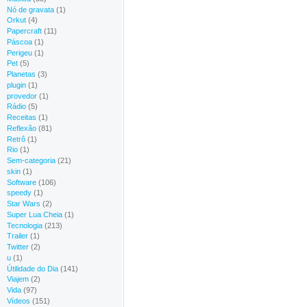
Nó de gravata
(1)
Orkut
(4)
Papercraft
(11)
Páscoa
(1)
Perigeu
(1)
Pet
(5)
Planetas
(3)
plugin
(1)
provedor
(1)
Rádio
(5)
Receitas
(1)
Reflexão
(81)
Retrô
(1)
Rio
(1)
Sem-categoria
(21)
skin
(1)
Software
(106)
speedy
(1)
Star Wars
(2)
Super Lua Cheia
(1)
Tecnologia
(213)
Trailer
(1)
Twitter
(2)
u
(1)
Útilidade do Dia
(141)
Viajem
(2)
Vida
(97)
Vídeos
(151)