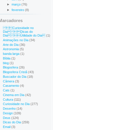
►
março
(76)
►
fevereiro
(8)
Marcadores
Curiosidade no
Dia  Dicas do
Dia Útilidade do Dia
(1)
Animações no Dia
(34)
Arte do Dia
(36)
Astronomia
(5)
banda larga
(1)
Bíblia
(1)
blog
(1)
Blogosfera
(26)
Blogosfera Cristã
(43)
Buscador do Dia
(18)
Câmera
(3)
Casamento
(4)
Cats
(1)
Cinema em Dia
(42)
Cultura
(111)
Curiosidade no Dia
(277)
Desenho
(14)
Design
(109)
Deus
(124)
Dicas do Dia
(259)
Email
(3)