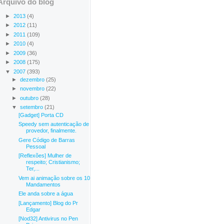
Arquivo do blog
►
2013
(4)
►
2012
(11)
►
2011
(109)
►
2010
(4)
►
2009
(36)
►
2008
(175)
▼
2007
(393)
►
dezembro
(25)
►
novembro
(22)
►
outubro
(28)
▼
setembro
(21)
[Gadget] Porta CD
Speedy sem autenticação de
provedor, finalmente.
Gere Código de Barras
Pessoal
[Reflexões] Mulher de
respeito; Cristianismo;
Ter,...
Vem ai animação sobre os 10
Mandamentos
Ele anda sobre a água
[Lançamento] Blog do Pr
Edgar
[Nod32] Antivirus no Pen