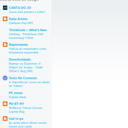
CANTO DO JO
Jesus está prestes a voltar!
Katia Arteira
Cartazes Pop ART
ThinkGeek :: What's New
Clothing : ThinkGeek 20th
Anniversary T-Shirt
Rapensando
Falácia do espantalho como
ferramenta reacionária
Desenholando
Batman vs Superman: A
Origem da Justiça - Trailer
Oficial 2 (leg) [HD]
Texto No Contexto
A “importância” como um aliado
do “hábito”
PC notas
A igreja ideal
PO·ET·RY
McManus Tribute Canvas
Laptop Bag
had to go
go some place where noone
knows your name