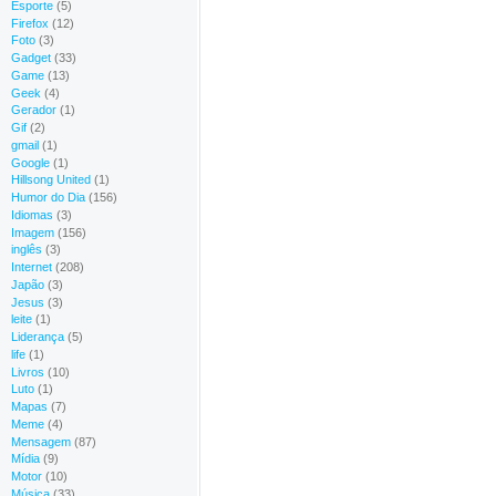
Esporte
(5)
Firefox
(12)
Foto
(3)
Gadget
(33)
Game
(13)
Geek
(4)
Gerador
(1)
Gif
(2)
gmail
(1)
Google
(1)
Hillsong United
(1)
Humor do Dia
(156)
Idiomas
(3)
Imagem
(156)
inglês
(3)
Internet
(208)
Japão
(3)
Jesus
(3)
leite
(1)
Liderança
(5)
life
(1)
Livros
(10)
Luto
(1)
Mapas
(7)
Meme
(4)
Mensagem
(87)
Mídia
(9)
Motor
(10)
Música
(33)