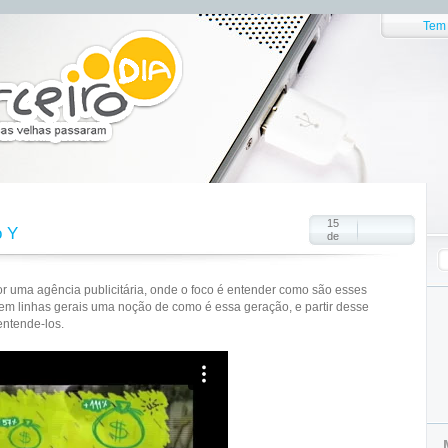
Tem 
15
o Y
de
por uma agência publicitária, onde o foco é entender como são esses
em linhas gerais uma noção de como é essa geração, e partir desse
entende-los.