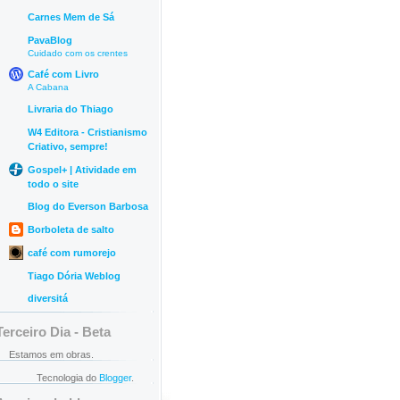
Carnes Mem de Sá
PavaBlog
Cuidado com os crentes
Café com Livro
A Cabana
Livraria do Thiago
W4 Editora - Cristianismo
Criativo, sempre!
Gospel+ | Atividade em
todo o site
Blog do Everson Barbosa
Borboleta de salto
café com rumorejo
Tiago Dória Weblog
diversitá
Terceiro Dia - Beta
Estamos em obras.
Tecnologia do
Blogger
.