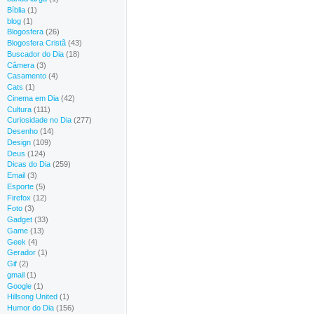
Bíblia
(1)
blog
(1)
Blogosfera
(26)
Blogosfera Cristã
(43)
Buscador do Dia
(18)
Câmera
(3)
Casamento
(4)
Cats
(1)
Cinema em Dia
(42)
Cultura
(111)
Curiosidade no Dia
(277)
Desenho
(14)
Design
(109)
Deus
(124)
Dicas do Dia
(259)
Email
(3)
Esporte
(5)
Firefox
(12)
Foto
(3)
Gadget
(33)
Game
(13)
Geek
(4)
Gerador
(1)
Gif
(2)
gmail
(1)
Google
(1)
Hillsong United
(1)
Humor do Dia
(156)