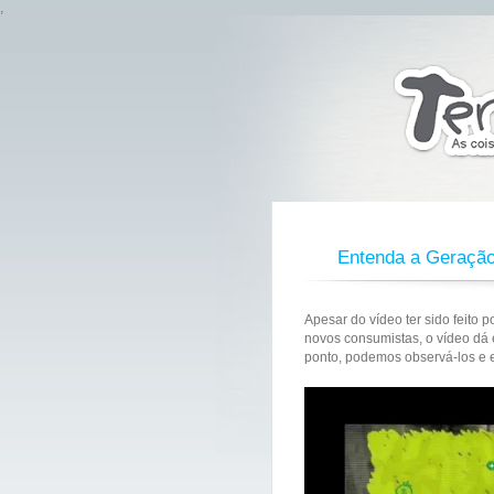
,
Entenda a Geraçã
Apesar do vídeo ter sido feito 
novos consumistas, o vídeo dá 
ponto, podemos observá-los e 