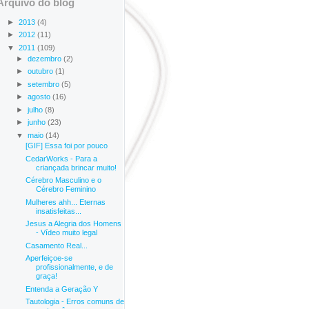
Arquivo do blog
►
2013
(4)
►
2012
(11)
▼
2011
(109)
►
dezembro
(2)
►
outubro
(1)
►
setembro
(5)
►
agosto
(16)
►
julho
(8)
►
junho
(23)
▼
maio
(14)
[GIF] Essa foi por pouco
CedarWorks - Para a
criançada brincar muito!
Cérebro Masculino e o
Cérebro Feminino
Mulheres ahh... Eternas
insatisfeitas...
Jesus a Alegria dos Homens
- Vídeo muito legal
Casamento Real...
Aperfeiçoe-se
profissionalmente, e de
graça!
Entenda a Geração Y
Tautologia - Erros comuns de