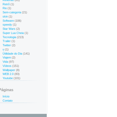
Retrô
(1)
Rio
(1)
Sem-categoria
(21)
skin
(1)
Software
(106)
speedy
(1)
Star Wars
(2)
Super Lua Cheia
(1)
Tecnologia
(213)
Trailer
(1)
Twitter
(2)
u
(1)
Útilidade do Dia
(141)
Viajem
(2)
Vida
(97)
Vídeos
(151)
Wallpaper
(8)
WEB 2.0
(83)
Youtube
(101)
Páginas
Início
Contato