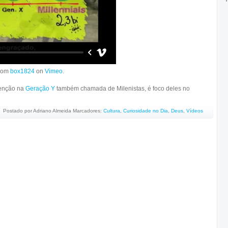
rom
box1824
on
Vimeo
.
tenção na
Geração Y
também chamada de Milenistas, é foco deles no
Postado por
Adriano Almeida
Marcadores:
Cultura
,
Curiosidade no Dia
,
Deus
,
Vídeos