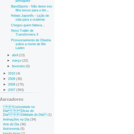
português
BandSports - Não deixe seu
filho torcer para o tim...
Relato Japonês - Lição de
vida para o ocidente
Chegou quem faltava...
Novo Trailer de
Transformers 3
Pronunciamento de Obama
sobre a morte de Bin
Laden
►
abril
(13)
►
março
(22)
►
fevereiro
(5)
►
2010
(4)
►
2009
(36)
►
2008
(175)
►
2007
(393)
Marcadores
Curiosidade no
Dia  Dicas do
Dia Útilidade do Dia
(1)
Animações no Dia
(34)
Arte do Dia
(36)
Astronomia
(5)
banda larga
(1)