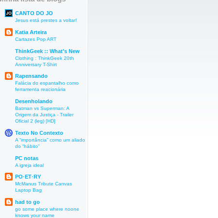
CANTO DO JO
Jesus está prestes a voltar!
Katia Arteira
Cartazes Pop ART
ThinkGeek :: What's New
Clothing : ThinkGeek 20th
Anniversary T-Shirt
Rapensando
Falácia do espantalho como
ferramenta reacionária
Desenholando
Batman vs Superman: A
Origem da Justiça - Trailer
Oficial 2 (leg) [HD]
Texto No Contexto
A “importância” como um aliado
do “hábito”
PC notas
A igreja ideal
PO·ET·RY
McManus Tribute Canvas
Laptop Bag
had to go
go some place where noone
knows your name