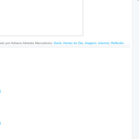
ado por
Adriano Almeida
Marcadores:
Geek
,
Humor do Dia
,
Imagem
,
Internet
,
Reflexão
3
8