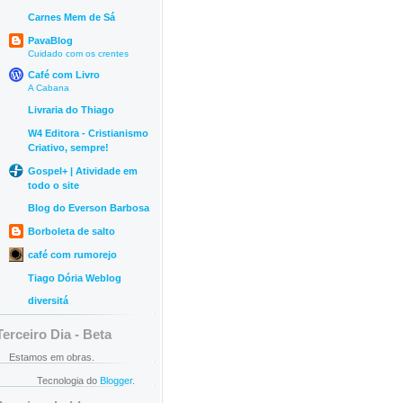
Carnes Mem de Sá
PavaBlog
Cuidado com os crentes
Café com Livro
A Cabana
Livraria do Thiago
W4 Editora - Cristianismo
Criativo, sempre!
Gospel+ | Atividade em
todo o site
Blog do Everson Barbosa
Borboleta de salto
café com rumorejo
Tiago Dória Weblog
diversitá
Terceiro Dia - Beta
Estamos em obras.
Tecnologia do
Blogger
.