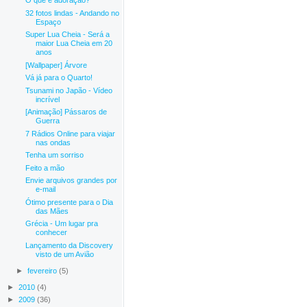
O que é adoração?
32 fotos lindas - Andando no
Espaço
Super Lua Cheia - Será a
maior Lua Cheia em 20
anos
[Wallpaper] Árvore
Vá já para o Quarto!
Tsunami no Japão - Vídeo
incrível
[Animação] Pássaros de
Guerra
7 Rádios Online para viajar
nas ondas
Tenha um sorriso
Feito a mão
Envie arquivos grandes por
e-mail
Ótimo presente para o Dia
das Mães
Grécia - Um lugar pra
conhecer
Lançamento da Discovery
visto de um Avião
►
fevereiro
(5)
►
2010
(4)
►
2009
(36)