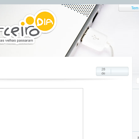
Tem 
28
de