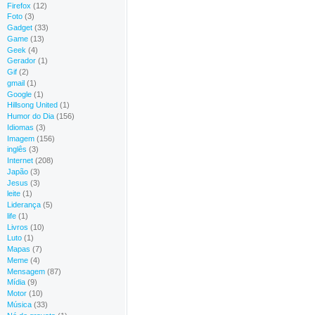
Firefox
(12)
Foto
(3)
Gadget
(33)
Game
(13)
Geek
(4)
Gerador
(1)
Gif
(2)
gmail
(1)
Google
(1)
Hillsong United
(1)
Humor do Dia
(156)
Idiomas
(3)
Imagem
(156)
inglês
(3)
Internet
(208)
Japão
(3)
Jesus
(3)
leite
(1)
Liderança
(5)
life
(1)
Livros
(10)
Luto
(1)
Mapas
(7)
Meme
(4)
Mensagem
(87)
Mídia
(9)
Motor
(10)
Música
(33)