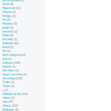
Nó de gravata
(1)
Orkut
(4)
Papercraft
(11)
Páscoa
(1)
Perigeu
(1)
Pet
(5)
Planetas
(3)
plugin
(1)
provedor
(1)
Rádio
(5)
Receitas
(1)
Reflexão
(81)
Retrô
(1)
Rio
(1)
Sem-categoria
(21)
skin
(1)
Software
(106)
speedy
(1)
Star Wars
(2)
Super Lua Cheia
(1)
Tecnologia
(213)
Trailer
(1)
Twitter
(2)
u
(1)
Útilidade do Dia
(141)
Viajem
(2)
Vida
(97)
Vídeos
(151)
Wallpaper
(8)