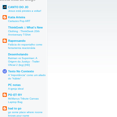
CANTO DO JO
Jesus está prestes a voltar!
Katia Arteira
Cartazes Pop ART
ThinkGeek :: What's New
Clothing : ThinkGeek 20th
Anniversary T-Shirt
Rapensando
Falácia do espantalho como
ferramenta reacionária
Desenholando
Batman vs Superman: A
Origem da Justiça - Trailer
Oficial 2 (leg) [HD]
Texto No Contexto
A “importância” como um aliado
do “hábito”
PC notas
A igreja ideal
PO·ET·RY
McManus Tribute Canvas
Laptop Bag
had to go
go some place where noone
knows your name