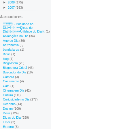
►
2008
(175)
►
2007
(393)
Marcadores
Curiosidade no
Dia  Dicas do
Dia Útilidade do Dia
(1)
Animações no Dia
(34)
Arte do Dia
(36)
Astronomia
(5)
banda larga
(1)
Bíblia
(1)
blog
(1)
Blogosfera
(26)
Blogosfera Cristã
(43)
Buscador do Dia
(18)
Câmera
(3)
Casamento
(4)
Cats
(1)
Cinema em Dia
(42)
Cultura
(111)
Curiosidade no Dia
(277)
Desenho
(14)
Design
(109)
Deus
(124)
Dicas do Dia
(259)
Email
(3)
Esporte
(5)