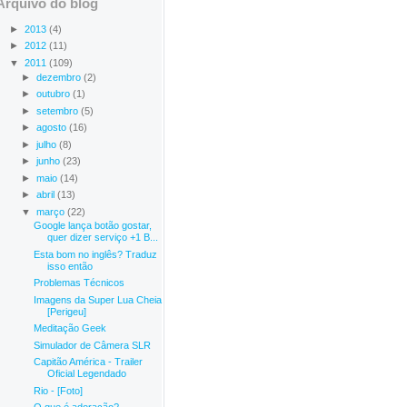
Arquivo do blog
►
2013
(4)
►
2012
(11)
▼
2011
(109)
►
dezembro
(2)
►
outubro
(1)
►
setembro
(5)
►
agosto
(16)
►
julho
(8)
►
junho
(23)
►
maio
(14)
►
abril
(13)
▼
março
(22)
Google lança botão gostar,
quer dizer serviço +1 B...
Esta bom no inglês? Traduz
isso então
Problemas Técnicos
Imagens da Super Lua Cheia
[Perigeu]
Meditação Geek
Simulador de Câmera SLR
Capitão América - Trailer
Oficial Legendado
Rio - [Foto]