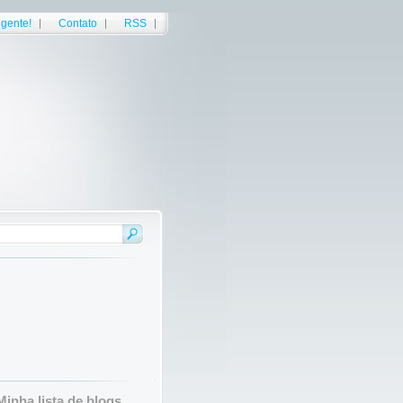
gente!
Contato
RSS
Minha lista de blogs