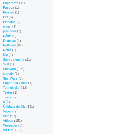
Papercraft
(11)
Páscoa
(1)
Perigeu
(1)
Pet
(5)
Planetas
(3)
plugin
(1)
provedor
(1)
Rádio
(5)
Receitas
(1)
Reflexão
(81)
Retrô
(1)
Rio
(1)
Sem-categoria
(21)
skin
(1)
Software
(106)
speedy
(1)
Star Wars
(2)
Super Lua Cheia
(1)
Tecnologia
(213)
Trailer
(1)
Twitter
(2)
u
(1)
Útilidade do Dia
(141)
Viajem
(2)
Vida
(97)
Vídeos
(151)
Wallpaper
(8)
WEB 2.0
(83)