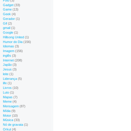
Foto
(3)
Gadget
(33)
Game
(13)
Geek
(4)
Gerador
(1)
Gif
(2)
gmail
(1)
Google
(1)
Hillsong United
(1)
Humor do Dia
(156)
Idiomas
(3)
Imagem
(156)
inglês
(3)
Internet
(208)
Japão
(3)
Jesus
(3)
leite
(1)
Liderança
(5)
life
(1)
Livros
(10)
Luto
(1)
Mapas
(7)
Meme
(4)
Mensagem
(87)
Mídia
(9)
Motor
(10)
Música
(33)
Nó de gravata
(1)
Orkut
(4)