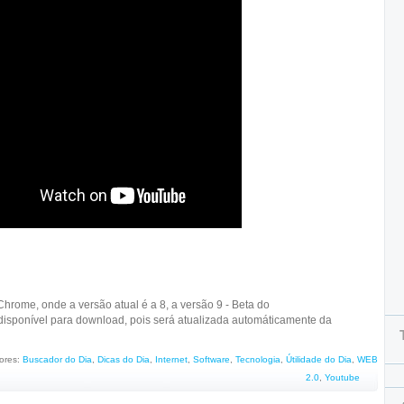
Chrome, onde a versão atual é a 8, a versão 9 - Beta do
isponível para download, pois será atualizada automáticamente da
ores:
Buscador do Dia
,
Dicas do Dia
,
Internet
,
Software
,
Tecnologia
,
Útilidade do Dia
,
WEB
2.0
,
Youtube