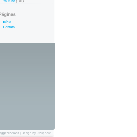
Youtube
(101)
Páginas
Início
Contato
loggerThemes
| Design by
9thsphere