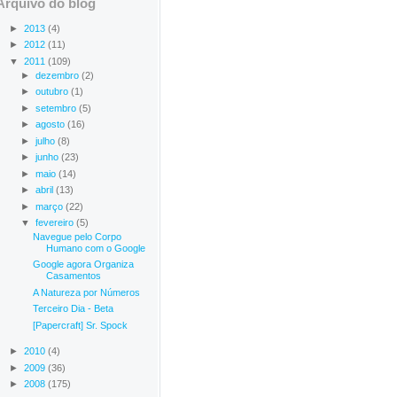
Arquivo do blog
►
2013
(4)
►
2012
(11)
▼
2011
(109)
►
dezembro
(2)
►
outubro
(1)
►
setembro
(5)
►
agosto
(16)
►
julho
(8)
►
junho
(23)
►
maio
(14)
►
abril
(13)
►
março
(22)
▼
fevereiro
(5)
Navegue pelo Corpo
Humano com o Google
Google agora Organiza
Casamentos
A Natureza por Números
Terceiro Dia - Beta
[Papercraft] Sr. Spock
►
2010
(4)
►
2009
(36)
►
2008
(175)