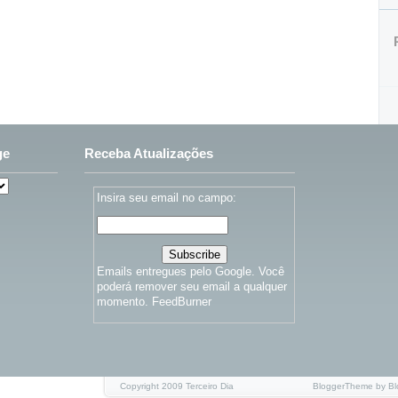
ge
Receba Atualizações
Insira seu email no campo:
Emails entregues pelo Google. Você
poderá remover seu email a qualquer
momento.
FeedBurner
Copyright 2009
Terceiro Dia
BloggerTheme by
B