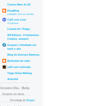
Carnes Mem de Sá
PavaBlog
Cuidado com os crentes
Café com Livro
A Cabana
Livraria do Thiago
W4 Editora - Cristianismo
Criativo, sempre!
Gospel+ | Atividade em
todo o site
Blog do Everson Barbosa
Borboleta de salto
café com rumorejo
Tiago Dória Weblog
diversitá
Terceiro Dia - Beta
Estamos em obras.
Tecnologia do
Blogger
.