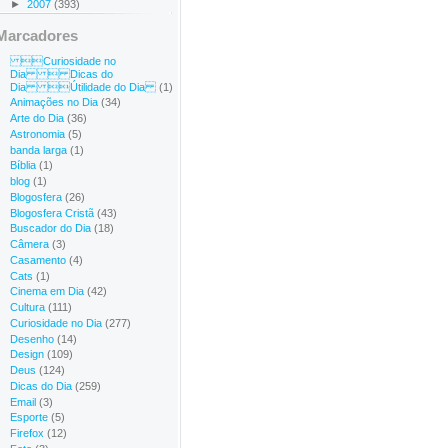
►
2007
(393)
Marcadores
Curiosidade no
Dia  Dicas do
Dia Útilidade do Dia
(1)
Animações no Dia
(34)
Arte do Dia
(36)
Astronomia
(5)
banda larga
(1)
Bíblia
(1)
blog
(1)
Blogosfera
(26)
Blogosfera Cristã
(43)
Buscador do Dia
(18)
Câmera
(3)
Casamento
(4)
Cats
(1)
Cinema em Dia
(42)
Cultura
(111)
Curiosidade no Dia
(277)
Desenho
(14)
Design
(109)
Deus
(124)
Dicas do Dia
(259)
Email
(3)
Esporte
(5)
Firefox
(12)