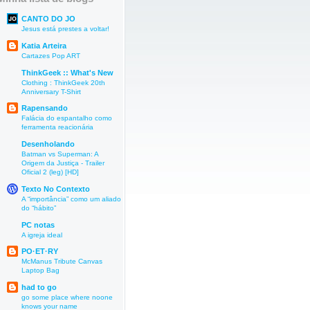
CANTO DO JO
Jesus está prestes a voltar!
Katia Arteira
Cartazes Pop ART
ThinkGeek :: What's New
Clothing : ThinkGeek 20th
Anniversary T-Shirt
Rapensando
Falácia do espantalho como
ferramenta reacionária
Desenholando
Batman vs Superman: A
Origem da Justiça - Trailer
Oficial 2 (leg) [HD]
Texto No Contexto
A “importância” como um aliado
do “hábito”
PC notas
A igreja ideal
PO·ET·RY
McManus Tribute Canvas
Laptop Bag
had to go
go some place where noone
knows your name