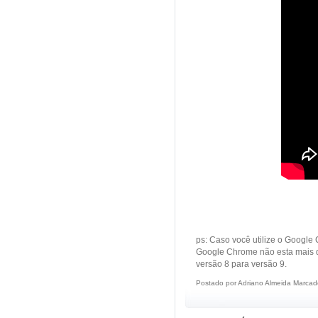
ps: Caso você utilize o Google 
Google Chrome não esta mais d
versão 8 para versão 9.
Postado por
Adriano Almeida
Marcad