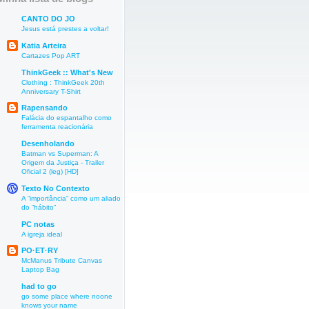
CANTO DO JO
Jesus está prestes a voltar!
Katia Arteira
Cartazes Pop ART
ThinkGeek :: What's New
Clothing : ThinkGeek 20th
Anniversary T-Shirt
Rapensando
Falácia do espantalho como
ferramenta reacionária
Desenholando
Batman vs Superman: A
Origem da Justiça - Trailer
Oficial 2 (leg) [HD]
Texto No Contexto
A “importância” como um aliado
do “hábito”
PC notas
A igreja ideal
PO·ET·RY
McManus Tribute Canvas
Laptop Bag
had to go
go some place where noone
knows your name