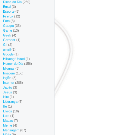
Dicas do Dia
(259)
Email
(3)
Esporte
(5)
Firefox
(12)
Foto
(3)
Gadget
(33)
Game
(13)
Geek
(4)
Gerador
(1)
Gif
(2)
gmail
(1)
Google
(1)
Hillsong United
(1)
Humor do Dia
(156)
Idiomas
(3)
Imagem
(156)
inglês
(3)
Internet
(208)
Japão
(3)
Jesus
(3)
leite
(1)
Liderança
(5)
life
(1)
Livros
(10)
Luto
(1)
Mapas
(7)
Meme
(4)
Mensagem
(87)
Mídia
(9)