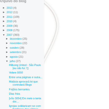
Arquivo do blog
►
2013
(4)
►
2012
(11)
►
2011
(109)
►
2010
(4)
►
2009
(36)
►
2008
(175)
▼
2007
(393)
►
dezembro
(25)
►
novembro
(22)
►
outubro
(28)
►
setembro
(21)
►
agosto
(21)
▼
julho
(27)
Hillsong United - São Paulo
[eu não fui :'(]
Volare ôôôô
Entre uma páginas e outra...
Malásia aprovará lei que
controlará Blogs
Feijões berrantes
Dias frios
[vôo 3054] Em meio a tanta
dor...
Igrejas solidarizam-se com