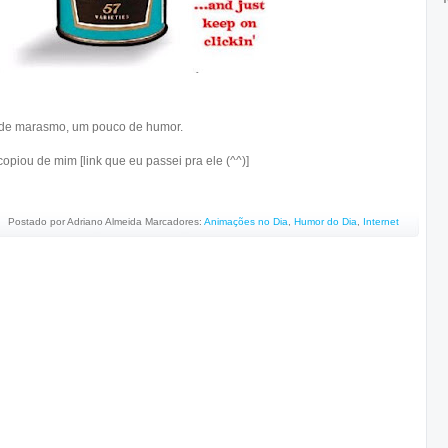
 de marasmo, um pouco de humor.
copiou de mim [link que eu passei pra ele (^^)]
Postado por
Adriano Almeida
Marcadores:
Animações no Dia
,
Humor do Dia
,
Internet