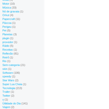
Motor
(10)
Música
(33)
Nó de gravata
(1)
Orkut
(4)
Papercraft
(11)
Páscoa
(1)
Perigeu
(1)
Pet
(5)
Planetas
(3)
plugin
(1)
provedor
(1)
Rádio
(5)
Receitas
(1)
Reflexão
(81)
Retrô
(1)
Rio
(1)
Sem-categoria
(21)
skin
(1)
Software
(106)
speedy
(1)
Star Wars
(2)
Super Lua Cheia
(1)
Tecnologia
(213)
Trailer
(1)
Twitter
(2)
u
(1)
Útilidade do Dia
(141)
Viajem
(2)