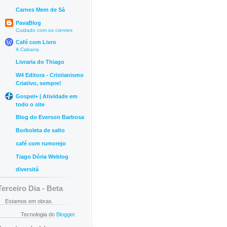
Carnes Mem de Sá
PavaBlog
Cuidado com os crentes
Café com Livro
A Cabana
Livraria do Thiago
W4 Editora - Cristianismo
Criativo, sempre!
Gospel+ | Atividade em
todo o site
Blog do Everson Barbosa
Borboleta de salto
café com rumorejo
Tiago Dória Weblog
diversitá
Terceiro Dia - Beta
Estamos em obras.
Tecnologia do
Blogger
.