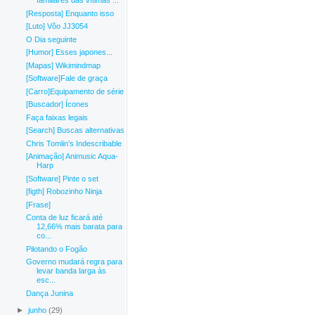
familiares das vítimas ...
[Resposta] Enquanto isso
[Luto] Vôo JJ3054
O Dia seguinte
[Humor] Esses japones...
[Mapas] Wikimindmap
[Software]Fale de graça
[Carro]Equipamento de série
[Buscador] Ícones
Faça faixas legais
[Search] Buscas alternativas
Chris Tomlin’s Indescribable
[Animação] Animusic Aqua-
Harp
[Software] Pinte o set
[figth] Robozinho Ninja
[Frase]
Conta de luz ficará até
12,66% mais barata para
co...
Pilotando o Fogão
Governo mudará regra para
levar banda larga às
esc...
Dança Junina
►
junho
(29)