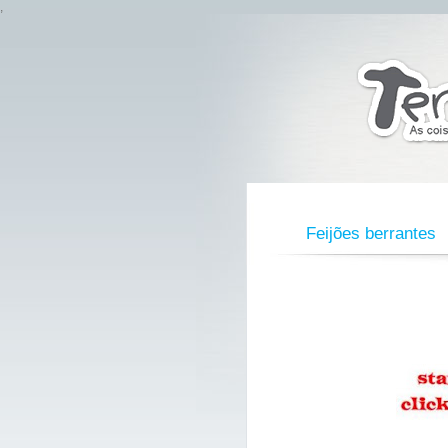
,
Feijões berrantes