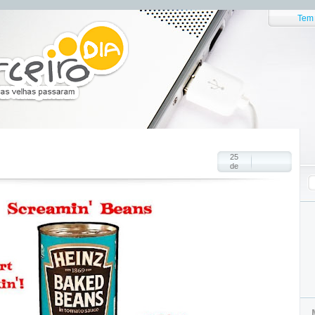
Tem 
25
de