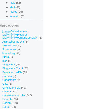
►
maio
(52)
►
abril
(84)
►
março
(76)
►
fevereiro
(8)
Marcadores
Curiosidade no
Dia  Dicas do
Dia Útilidade do Dia
(1)
Animações no Dia
(34)
Arte do Dia
(36)
Astronomia
(5)
banda larga
(1)
Bíblia
(1)
blog
(1)
Blogosfera
(26)
Blogosfera Cristã
(43)
Buscador do Dia
(18)
Câmera
(3)
Casamento
(4)
Cats
(1)
Cinema em Dia
(42)
Cultura
(111)
Curiosidade no Dia
(277)
Desenho
(14)
Design
(109)
Deus
(124)